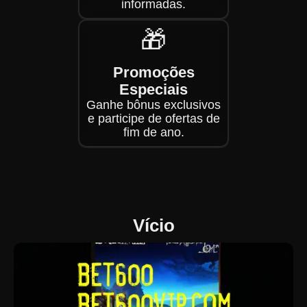
informadas.
🎁
Promoções
Especiais
Ganhe bônus exclusivos
e participe de ofertas de
fim de ano.
Vício