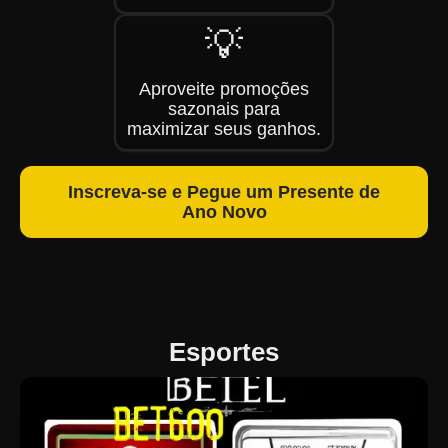
💡
Aproveite promoções
sazonais para
maximizar seus ganhos.
Inscreva-se e Pegue um Presente de
Ano Novo
Esportes