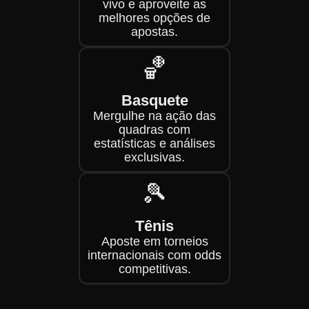
vivo e aproveite as
melhores opções de
apostas.
🏀
Basquete
Mergulhe na ação das
quadras com
estatísticas e análises
exclusivas.
🎾
Tênis
Aposte em torneios
internacionais com odds
competitivas.