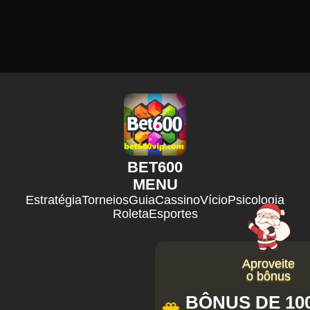
BET600
MENU
Estratégia
Torneios
Guia
Cassino
Vício
Psicologia
Roleta
Esportes
Aproveite
o bônus
BÔNUS DE 100