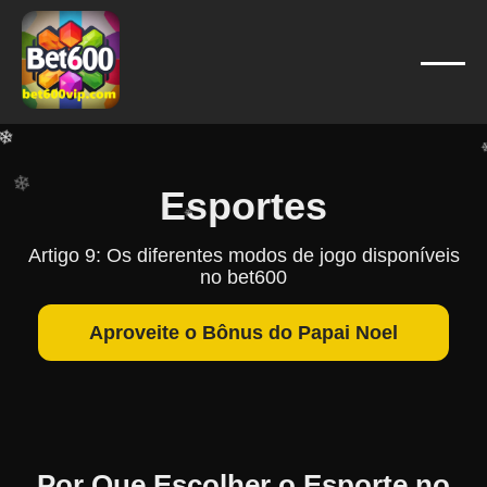
❄
❄
❄
❄
❄
❄
❄
Esportes
❄
❄
Artigo 9: Os diferentes modos de jogo disponíveis
no bet600
Aproveite o Bônus do Papai Noel
Por Que Escolher o Esporte no