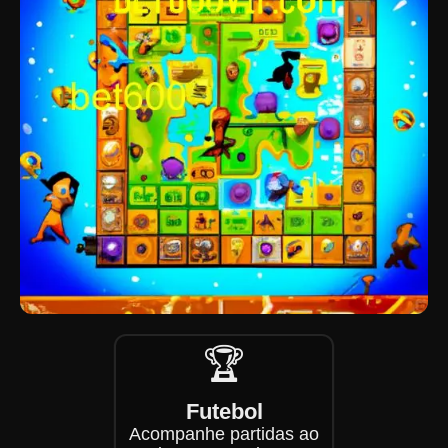
🏆
Futebol
Acompanhe partidas ao