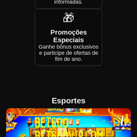
informadas.
🎁
Promoções
Especiais
Ganhe bônus exclusivos
e participe de ofertas de
fim de ano.
Esportes